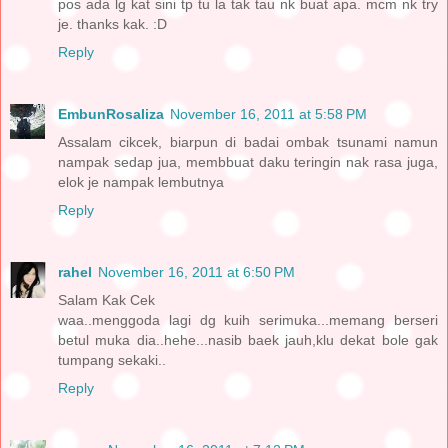
pos ada lg kat sini tp tu la tak tau nk buat apa. mcm nk try
je. thanks kak. :D
Reply
EmbunRosaliza
November 16, 2011 at 5:58 PM
Assalam cikcek, biarpun di badai ombak tsunami namun
nampak sedap jua, membbuat daku teringin nak rasa juga,
elok je nampak lembutnya
Reply
rahel
November 16, 2011 at 6:50 PM
Salam Kak Cek
waa..menggoda lagi dg kuih serimuka...memang berseri
betul muka dia..hehe...nasib baek jauh,klu dekat bole gak
tumpang sekaki..
Reply