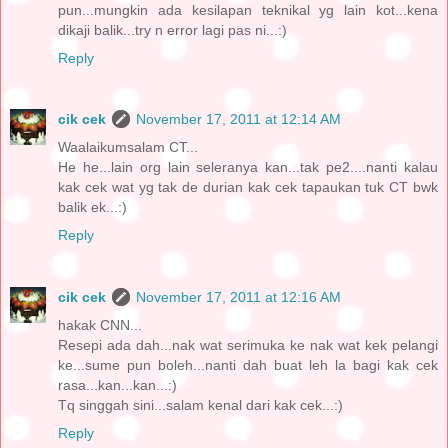
pun...mungkin ada kesilapan teknikal yg lain kot...kena
dikaji balik...try n error lagi pas ni...:)
Reply
cik cek
November 17, 2011 at 12:14 AM
Waalaikumsalam CT...
He he...lain org lain seleranya kan...tak pe2....nanti kalau
kak cek wat yg tak de durian kak cek tapaukan tuk CT bwk
balik ek...:)
Reply
cik cek
November 17, 2011 at 12:16 AM
hakak CNN...
Resepi ada dah...nak wat serimuka ke nak wat kek pelangi
ke...sume pun boleh...nanti dah buat leh la bagi kak cek
rasa...kan...kan...:)
Tq singgah sini...salam kenal dari kak cek...:)
Reply