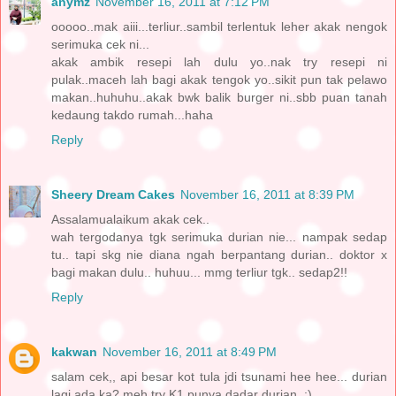
anymz
November 16, 2011 at 7:12 PM
ooooo..mak aiii...terliur..sambil terlentuk leher akak nengok
serimuka cek ni...
akak ambik resepi lah dulu yo..nak try resepi ni
pulak..maceh lah bagi akak tengok yo..sikit pun tak pelawo
makan..huhuhu..akak bwk balik burger ni..sbb puan tanah
kedaung takdo rumah...haha
Reply
Sheery Dream Cakes
November 16, 2011 at 8:39 PM
Assalamualaikum akak cek..
wah tergodanya tgk serimuka durian nie... nampak sedap
tu.. tapi skg nie diana ngah berpantang durian.. doktor x
bagi makan dulu.. huhuu... mmg terliur tgk.. sedap2!!
Reply
kakwan
November 16, 2011 at 8:49 PM
salam cek,, api besar kot tula jdi tsunami hee hee... durian
lagi ada ka? meh try K1 punya dadar durian..:)