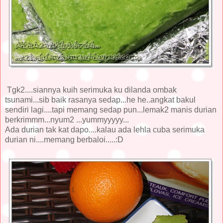
Tgk2....siannya kuih serimuka ku dilanda ombak
tsunami...sib baik rasanya sedap...he he..angkat bakul
sendiri lagi....tapi memang sedap pun...lemak2 manis durian
berkrimmm...nyum2 ...yummyyyyy...
Ada durian tak kat dapo....kalau ada lehla cuba serimuka
durian ni....memang berbaloi.....:D