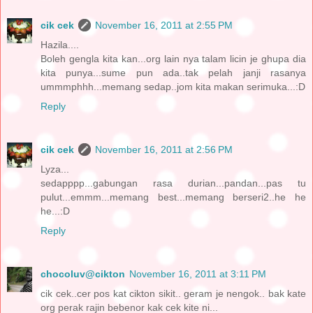
cik cek
November 16, 2011 at 2:55 PM
Hazila....
Boleh gengla kita kan...org lain nya talam licin je ghupa dia
kita punya...sume pun ada..tak pelah janji rasanya
ummmphhh...memang sedap..jom kita makan serimuka...:D
Reply
cik cek
November 16, 2011 at 2:56 PM
Lyza...
sedapppp...gabungan rasa durian...pandan...pas tu
pulut...emmm...memang best...memang berseri2..he he
he...:D
Reply
chocoluv@cikton
November 16, 2011 at 3:11 PM
cik cek..cer pos kat cikton sikit.. geram je nengok.. bak kate
org perak rajin bebenor kak cek kite ni...