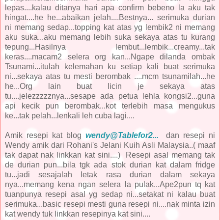
lepas....kalau ditanya hari apa confirm bebeno la aku tak
hingat....he he...abaikan jelah....Bestnya... serimuka durian
ni memang sedap...topping kat atas yg lembik2 ni memang
aku suka...aku memang lebih suka sekaya atas tu kurang
tepung...Hasilnya lembut...lembik...creamy...tak
keras....macam2 selera org kan...Ngape dilanda ombak
Tsunami...itulah kelemahan ku setiap kali buat serimuka
ni...sekaya atas tu mesti berombak ....mcm tsunamilah...he
he...Org lain buat licin je sekaya atas
tu....jelezzzzznya...sesape ada petua lehla kongsi2...guna
api kecik pun berombak...kot terlebih masa mengukus
ke...tak pelah...lenkali leh cuba lagi....
Amik resepi kat blog
wendy@Tablefor2...
dan resepi ni
Wendy amik dari Rohani's Jelani Kuih Asli Malaysia..( maaf
tak dapat nak linkkan kat sini....)
Resepi asal memang tak
de durian pun...bila tgk ada stok durian kat dalam fridge
tu...jadi sesajalah letak rasa durian dalam sekaya
nya...memang kena ngan selera la pulak...Ape2pun tq kat
tuanpunya resepi asal yg sedap ni...setakat ni kalau buat
serimuka...basic resepi mesti guna resepi ni....nak minta izin
kat wendy tuk linkkan resepinya kat sini....