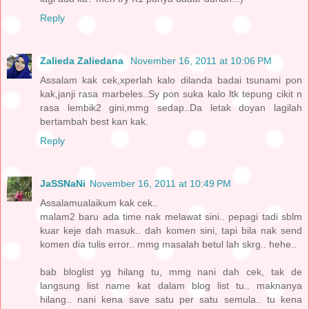
Reply
Zalieda Zaliedana
November 16, 2011 at 10:06 PM
Assalam kak cek,xperlah kalo dilanda badai tsunami pon
kak,janji rasa marbeles..Sy pon suka kalo ltk tepung cikit n
rasa lembik2 gini,mmg sedap..Da letak doyan lagilah
bertambah best kan kak.
Reply
JaSSNaNi
November 16, 2011 at 10:49 PM
Assalamualaikum kak cek..
malam2 baru ada time nak melawat sini.. pepagi tadi sblm
kuar keje dah masuk.. dah komen sini, tapi bila nak send
komen dia tulis error.. mmg masalah betul lah skrg.. hehe..
bab bloglist yg hilang tu, mmg nani dah cek, tak de
langsung list name kat dalam blog list tu.. maknanya
hilang.. nani kena save satu per satu semula.. tu kena