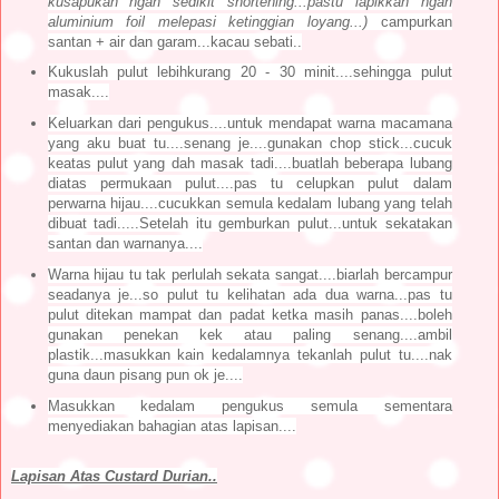
kusapukan ngan sedikit shortening...pastu lapikkan ngan
aluminium foil melepasi ketinggian loyang...)
campurkan
santan + air dan garam...kacau sebati..
Kukuslah pulut lebihkurang 20 - 30 minit....sehingga pulut
masak....
Keluarkan dari pengukus....untuk mendapat warna macamana
yang aku buat tu....senang je....gunakan chop stick...cucuk
keatas pulut yang dah masak tadi....buatlah beberapa lubang
diatas permukaan pulut....pas tu celupkan pulut dalam
perwarna hijau....cucukkan semula kedalam lubang yang telah
dibuat tadi.....Setelah itu gemburkan pulut...untuk sekatakan
santan dan warnanya....
Warna hijau tu tak perlulah sekata sangat....biarlah bercampur
seadanya je...so pulut tu kelihatan ada dua warna...pas tu
pulut ditekan mampat dan padat ketka masih panas....boleh
gunakan penekan kek atau paling senang....ambil
plastik...masukkan kain kedalamnya tekanlah pulut tu....nak
guna daun pisang pun ok je....
Masukkan kedalam pengukus semula sementara
menyediakan bahagian atas lapisan....
Lapisan Atas Custard Durian..