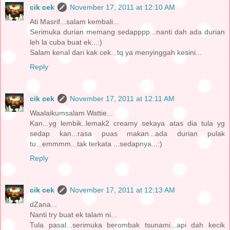
cik cek
November 17, 2011 at 12:10 AM
Ati Masrif...salam kembali...
Serimuka durian memang sedapppp...nanti dah ada durian
leh la cuba buat ek...:)
Salam kenal dari kak cek...tq ya menyinggah kesini...
Reply
cik cek
November 17, 2011 at 12:11 AM
Waalaikumsalam Wattie...
Kan...yg lembik..lemak2 creamy sekaya atas dia tula yg
sedap kan...rasa puas makan...ada durian pulak
tu...emmmm...tak terkata ...sedapnya...:)
Reply
cik cek
November 17, 2011 at 12:13 AM
dZana...
Nanti try buat ek talam ni...
Tula pasal...serimuka berombak tsunami...api dah kecik