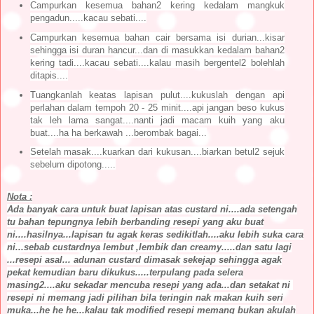
Campurkan kesemua bahan2 kering kedalam mangkuk
pengadun.....kacau sebati....
Campurkan kesemua bahan cair bersama isi durian...kisar
sehingga isi duran hancur...dan di masukkan kedalam bahan2
kering tadi....kacau sebati....kalau masih bergentel2 bolehlah
ditapis....
Tuangkanlah keatas lapisan pulut....kukuslah dengan api
perlahan dalam tempoh 20 - 25 minit....api jangan beso kukus
tak leh lama sangat....nanti jadi macam kuih yang aku
buat....ha ha berkawah ...berombak bagai...
Setelah masak....kuarkan dari kukusan....biarkan betul2 sejuk
sebelum dipotong.....
Nota :
Ada banyak cara untuk buat lapisan atas custard ni....ada setengah
tu bahan tepungnya lebih berbanding resepi yang aku buat
ni....hasilnya...lapisan tu agak keras sedikitlah....aku lebih suka cara
ni...sebab custardnya lembut ,lembik dan creamy.....dan satu lagi
...resepi asal... adunan custard dimasak sekejap sehingga agak
pekat kemudian baru dikukus.....terpulang pada selera
masing2....aku sekadar mencuba resepi yang ada...dan setakat ni
resepi ni memang jadi pilihan bila teringin nak makan kuih seri
muka...he he he...kalau tak modified resepi memang bukan akulah