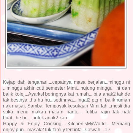
Kejap dah tengahari....cepatnya masa berjalan...minggu ni
...minggu akhir cuti semester Mimi...hujung minggu ni dah
balik kolej...Ayarks! boringnya kat rumah....bila anak2 tak de
tak bestnya...hu hu hu...sedihnya....Ingat2 ptg ni balik rumah
nak masak Sambal Tempoyak kesukaan Mimi lah...mesti dia
suka...menu makan malam nanti.... Tetiba rajin lak nak
buat...he he....untuk anak2 kan...
Happy & Enjoy Cooking.....KitchenIsMyWorld.....Memang
enjoy pun...masak2 tuk family tercinta...Cewah!...:D