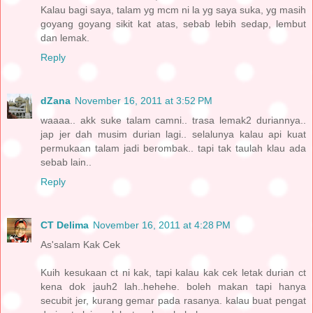
Kalau bagi saya, talam yg mcm ni la yg saya suka, yg masih
goyang goyang sikit kat atas, sebab lebih sedap, lembut
dan lemak.
Reply
dZana
November 16, 2011 at 3:52 PM
waaaa.. akk suke talam camni.. trasa lemak2 duriannya..
jap jer dah musim durian lagi.. selalunya kalau api kuat
permukaan talam jadi berombak.. tapi tak taulah klau ada
sebab lain..
Reply
CT Delima
November 16, 2011 at 4:28 PM
As'salam Kak Cek
Kuih kesukaan ct ni kak, tapi kalau kak cek letak durian ct
kena dok jauh2 lah..hehehe. boleh makan tapi hanya
secubit jer, kurang gemar pada rasanya. kalau buat pengat