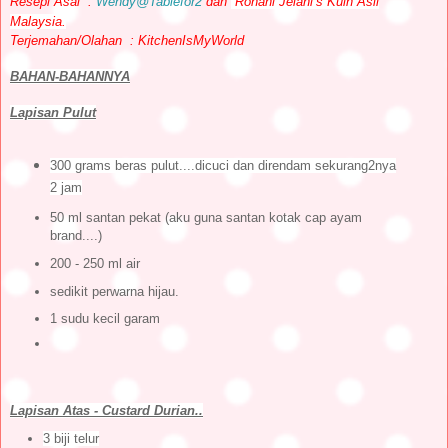
Resepi Asal :
Wendy@Tablefor2
dan
Rohani Jelani’s Kuih Asli
Malaysia.
Terjemahan/Olahan : KitchenIsMyWorld
BAHAN-BAHANNYA
Lapisan Pulut
300 grams beras pulut....dicuci dan direndam sekurang2nya
2 jam
50 ml santan pekat (aku guna santan kotak cap ayam
brand....)
200 - 250 ml air
sedikit perwarna hijau.
1 sudu kecil garam
Lapisan Atas - Custard Durian..
3 biji telur