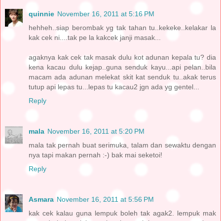
quinnie
November 16, 2011 at 5:16 PM
hehheh..siap berombak yg tak tahan tu..kekeke..kelakar la
kak cek ni....tak pe la kakcek janji masak...
agaknya kak cek tak masak dulu kot adunan kepala tu? dia
kena kacau dulu kejap..guna senduk kayu...api pelan..bila
macam ada adunan melekat skit kat senduk tu..akak terus
tutup api lepas tu...lepas tu kacau2 jgn ada yg gentel...
Reply
mala
November 16, 2011 at 5:20 PM
mala tak pernah buat serimuka, talam dan sewaktu dengan
nya tapi makan pernah :-) bak mai seketoi!
Reply
Asmara
November 16, 2011 at 5:56 PM
kak cek kalau guna lempuk boleh tak agak2. lempuk mak