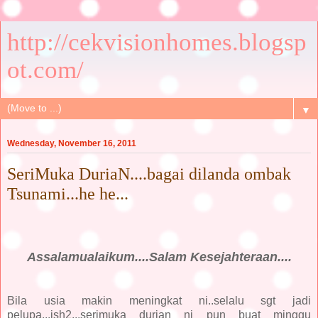
http://cekvisionhomes.blogsp
ot.com/
▼
Wednesday, November 16, 2011
SeriMuka DuriaN....bagai dilanda ombak
Tsunami...he he...
Assalamualaikum....Salam Kesejahteraan....
Bila usia makin meningkat ni..selalu sgt jadi
pelupa...ish2...serimuka durian ni pun buat minggu