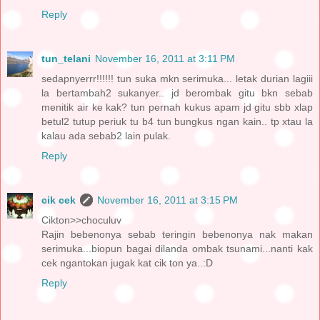
Reply
tun_telani
November 16, 2011 at 3:11 PM
sedapnyerrr!!!!!! tun suka mkn serimuka... letak durian lagiii
la bertambah2 sukanyer.. jd berombak gitu bkn sebab
menitik air ke kak? tun pernah kukus apam jd gitu sbb xlap
betul2 tutup periuk tu b4 tun bungkus ngan kain.. tp xtau la
kalau ada sebab2 lain pulak.
Reply
cik cek
November 16, 2011 at 3:15 PM
Cikton>>choculuv
Rajin bebenonya sebab teringin bebenonya nak makan
serimuka...biopun bagai dilanda ombak tsunami...nanti kak
cek ngantokan jugak kat cik ton ya..:D
Reply