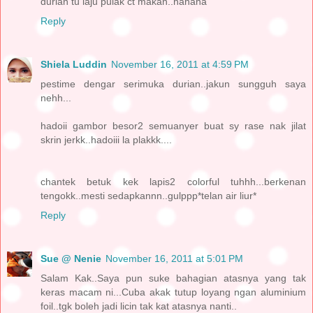
durian tu laju pulak ct makan..hahaha
Reply
Shiela Luddin
November 16, 2011 at 4:59 PM
pestime dengar serimuka durian..jakun sungguh saya
nehh...
hadoii gambor besor2 semuanyer buat sy rase nak jilat
skrin jerkk..hadoiii la plakkk....
chantek betuk kek lapis2 colorful tuhhh...berkenan
tengokk..mesti sedapkannn..gulppp*telan air liur*
Reply
Sue @ Nenie
November 16, 2011 at 5:01 PM
Salam Kak..Saya pun suke bahagian atasnya yang tak
keras macam ni...Cuba akak tutup loyang ngan aluminium
foil..tgk boleh jadi licin tak kat atasnya nanti..