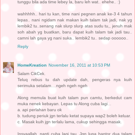
tunggu bila ada time lebey la, baru leh wat.. ehehe.. :)
wahhhhh.. hari tu kan, time nani pegnen anak ke-3 4 tahun
lepas.. nani ngidam nak makan kuih talam tak jadi, nak yg
lembik2 tu..senang nak slurp slurp atas sudu tu,, jenuh mak
soh abah yg buatkan, baru dapat kuih talam tak jadi tau..
camni lah gaya yg nani suka.. lembik2 tu.. sedap oooooo..
Reply
HomeKreation
November 16, 2011 at 10:53 PM
Salam CikCek.
Teluq rebus tu dah update dah, pengeras nya kuih
serimuka setalam....ngeh ngeh ngeh
Along memula buat kuih talam pun camtu, berkedut cam
muka nenek kebayan. Lepas tu Along cuba lagi...
a. api perlahan baru ok
b. tudung periuk jgn terlalu ketat supaya wap2 boleh keluar.
c. Masak kuih jgn terlalu lama, cukup sehingga masak.
Insyaallah, nanti cuba lagi tau. Jgn lupa hantor dua talam