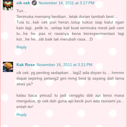
cik cek
November 16, 2011 at 3:17 PM
Tun...
Serimuka memang bestkan...letak durian tambah best...
Tula tu...kak cek pun heran..tutup kukus siap balut ngan
kain lagi...pelik tu...setiap kali buat serimuka mesti jadi cam
tu...he he...pas ni rasanya kena berexperimentasi lagi
kot...he he...sib baik tak merubah rasa...:D
Reply
Kak Rose
November 16, 2011 at 3:21 PM
cik cek, yg penting sedapkan... lagi2 ada doyan tu.... hmmm
dapat sepiring petang2 gini mmg best tp sayang dah lama
abes ya?
kalau baca petua2 tu jadi cenggitu sbb api beso masa
mengukus, tp cek dah guna api kecik pun ada tsunami ya...
entah ler!
Reply