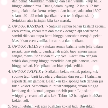
dan pekat. Masukkan mentega dan esen vanilla, kaup balik
hingga adunan rata. Tuang dalam loyang 12 inci x 12 inci
yang telah dialas kertas minyak dan bakar pada suhu 180C
selama 20 - 25 minit (pastikan oven telah dipanaskan).
Sejukkan atas jaringan bila kek masak.
UNTUK KASTARD :-
Satukan semua bahan kastard kecuali
esen vanilla, kacau rata dan masak dengan api sederhana
sambil dikacau tanpa henti hingga bancuhan menjadi pekat.
Masukkan esen vanilla, kacau rata dan ketikan.
UNTUK JELLY :-
Satukan semua bahan2 untu jelly dalam
periuk, tang gula tu pandai2 lah agak, tapi jangan manis
sangat, manis lite2 sudah cukup yea. Kacau rata dengan
whisk dan jerang hingga mendidih dan gila hancur, kacau
hingga sebati. Ketepikan dan biar sejuk sedikit.
UNTUK TRIFLE :-
Sediakan bekas sesuai, potong kek
sponge tadi, bagi kepada 2 bahagian dan susun 1 bahagian
seperti dalam gambar. Basahkan kek sponge tadi dengan jus
buah koktel. Sementara itu putar whipping cream hingga
kembang dan kental, jangan terlebih putar. Lapiskan
whipping cream tadi atas kek. Tabur 1/2 bahagian buah2an
koktel tadi.
Susun lebihan kek atas buah2an koktel tadi. Basahkan