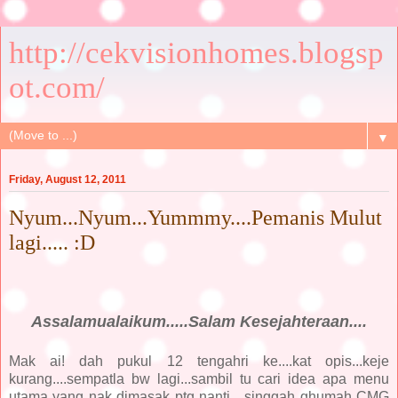
http://cekvisionhomes.blogsp
ot.com/
▼
Friday, August 12, 2011
Nyum...Nyum...Yummmy....Pemanis Mulut
lagi..... :D
Assalamualaikum.....Salam Kesejahteraan....
Mak ai! dah pukul 12 tengahri ke....kat opis...keje
kurang....sempatla bw lagi...sambil tu cari idea apa menu
utama yang nak dimasak ptg nanti....singgah ghumah CMG