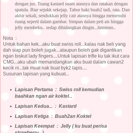
dengan jus. Tuang kastard suam atasnya dan ratakan dengan
spatula. Biar sejukk sekejap. Tabur baki buah2 tadi, rata. Dan
akhir sekali, sendukkan jelly cair atasnya hingga memenuhi
ruang seperti dalam gambar. Simpan dalam peti ais hingga
jelly membeku.. sedap dihidangkan dingin...hnmmm..
Nota :
Untuk bahan kek...aku buat swiss roll...kalau nak beli yang
dah siap pun boleh jugak...ataupun boleh gak digantikan
ngan biskut lady fingers....Untuk lapisan trifle ku tak ikut cara
CMG...aku ubah memandangkan aku buat dalam cawan2
kecik ni...tak muat nak buat byk2 lapis....
Susunan lapisan yang kubuat...
Lapisan Pertama : Swiss roll kemudian
baahkan ngan air koktel...
Lapisan Kedua... : Kastard
Lapisan Ketiga : Buah2an Koktel
Lapisan Keempat : Jelly ( ku buat perisa
strawberry...)