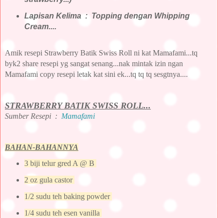
Lapisan Kelima : Topping dengan Whipping
Cream....
Amik resepi Strawberry Batik Swiss Roll ni kat Mamafami...tq
byk2 share resepi yg sangat senang...nak mintak izin ngan
Mamafami copy resepi letak kat sini ek...tq tq tq sesgtnya....
STRAWBERRY BATIK SWISS ROLL...
Sumber Resepi :
Mamafami
BAHAN-BAHANNYA
3 biji telur gred A @ B
2 oz gula castor
1/2 sudu teh baking powder
1/4 sudu teh esen vanilla