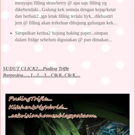
menyapu filling strawberry @ apa saje filling yg
dikehendaki...Gulung kek semula dengan kejap/ketat
dan berhati2..jgn letak filling terlalu byk...dikhuatiri
jem @ filling akan terkeluar dihujung gulungan kek...
Simpulkan kedua2 hujung baking paper...simpan
dalam fridge sebelum digunakan @ pun dimakan...
SUDUT CLICK2....Puding Trifle
Berposing......1...2....3....ClicK..ClicK....