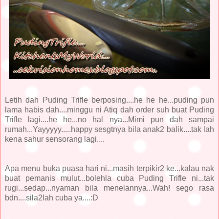
Letih dah Puding Trifle berposing....he he he...puding pun
lama habis dah....minggu ni Atiq dah order suh buat Puding
Trifle lagi....he he...no hal nya...Mimi pun dah sampai
rumah...Yayyyyy.....happy sesgtnya bila anak2 balik....tak lah
kena sahur sensorang lagi....
Apa menu buka puasa hari ni...masih terpikir2 ke...kalau nak
buat pemanis mulut...bolehla cuba Puding Trifle ni...tak
rugi...sedap...nyaman bila menelannya...Wah! sego rasa
bdn....sila2lah cuba ya....:D