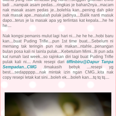
tadi ...nampak asam pedas....ringkas je bahan2nya...macam
nak masak asam pedas je...bolehla kan...pening dah pikir
nak masak ape...masalah pulak jadinya....Balik nanti masuk
dapo...terus je la masak apa yg terlintas kat kepala....he he
he....
Nak kongsi pemanis mulut lagi hari ni....he he he...hobi baru
kan....buat Puding Trifle....pun 1st time buat....Sebelum ni
memang tak teringin pun nak makan...ntahle...penangan
bulan posa kali ni lainla pulak....Kebetulam Mimi...Ili pun ada
kat rumah last week...so rajinkan diri lagi buat Puding Trifle
pulak kali ni.... Amik resepi dari
tiffinbiru@Dapur Tanpa
Sempadan...CMG
.timakasih bebyk ....resepi yg
best....sedappppp....nak mintak izin ngan CMG...kita nak
copy resepi letak kat sini...boleh ek....boleh kan....tq tq tq....